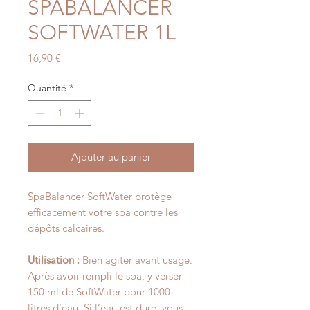
SPABALANCER
SOFTWATER 1L
Prix
16,90 €
Quantité
*
Ajouter au panier
SpaBalancer SoftWater protège
efficacement votre spa contre les
dépôts calcaires.
Utilisation :
Bien agiter avant usage.
Après avoir rempli le spa, y verser
150 ml de SoftWater pour 1000
litres d‘eau. Si l‘eau est dure, vous