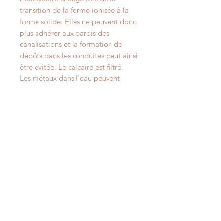
transition de la forme ionisée à la
forme solide. Elles ne peuvent donc
plus adhérer aux parois des
canalisations et la formation de
dépôts dans les conduites peut ainsi
être évitée. Le calcaire est filtré.
Les métaux dans l'eau peuvent
causer une coloration et un trouble
de l’eau. La complexation avec
SoftWater prévient ce phénomène
et les métaux peuvent également
être filtrés.
Résumé :
SoftWater ne rend pas
l'eau douce mais elle empêche les
dépôts de se former et l'eau de se
colorer ou de se troubler.